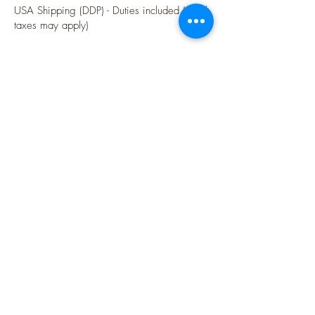
USA Shipping (DDP) - Duties included (Local
taxes may apply)
Options sécurisées de paiements par Paypal
Follow me
Blog
instagram
Pinterest
Twitter