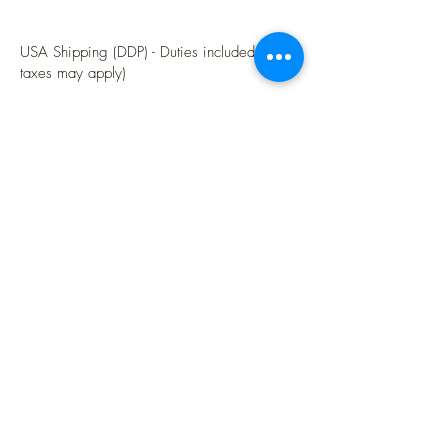
USA Shipping (DDP) - Duties included (Local
taxes may apply)
Options sécurisées de paiements par Paypal
Follow me
Blog
instagram
Pinterest
Twitter