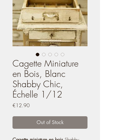
Cagette Miniature
en Bois, Blanc
Shabby Chic,
Échelle 1/12
Price
€12.90
Out of Stock
Cagette miniature en bois
Shabby