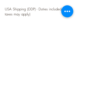
USA Shipping (DDP) - Duties included (Local
taxes may apply)
Options sécurisées de paiements par Paypal
Follow me
Blog
instagram
Pinterest
Twitter