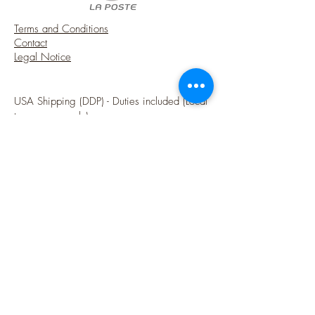
- It can open and close.
A touch of charm from France for your
Terms and Conditions
French style miniature house.
Contact
♥ Note that my workshop is smoke-free.
Legal Notice
♥
USA Shipping (DDP) - Duties included (Local
taxes may apply)
Options sécurisées de paiements par Paypal
Follow me
Blog