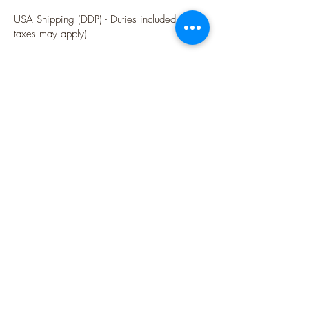
USA Shipping (DDP) - Duties included (Local
taxes may apply)
Options sécurisées de paiements par Paypal
Follow me
Blog
instagram
Pinterest
Twitter