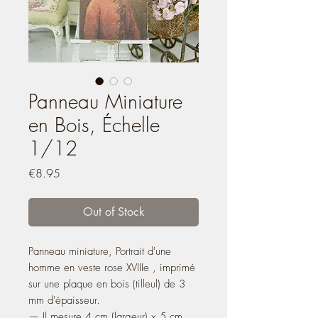
Panneau Miniature
en Bois, Échelle
1/12
Price
€8.95
Out of Stock
Panneau miniature, Portrait d'une
homme en veste rose XVIIIe , imprimé
sur une plaque en bois (tilleul) de 3
mm d'épaisseur.
— Il mesure 4 cm (largeur) x 5 cm