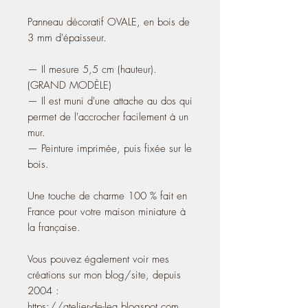
Panneau décoratif OVALE, en bois de
3 mm d'épaisseur.
— Il mesure 5,5 cm (hauteur).
(GRAND MODÈLE)
— Il est muni d'une attache au dos qui
permet de l'accrocher facilement à un
mur.
— Peinture imprimée, puis fixée sur le
bois.
Une touche de charme 100 % fait en
France pour votre maison miniature à
la française.
Vous pouvez également voir mes
créations sur mon blog/site, depuis
2004 :
https://atelier-de-lea.blogspot.com