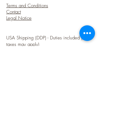
Terms and Conditions
Contact
Legal Notice
USA Shipping (DDP) - Duties included (Local
taxes may apply)
Options sécurisées de paiements par Paypal
Follow me
Blog
instagram