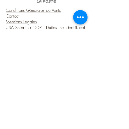
Conditions Générales de Vente
Contact
Mentions Légales
USA Shipping (DDP) - Duties included (Local
taxes may apply)
Options sécurisées de paiements par Paypal
Suivez-moi
Blog
Instagram
Pinterest
Twitter