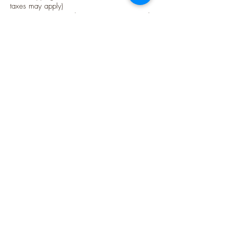
taxes may apply)
Options sécurisées de paiements par Paypal
Suivez-moi
Blog
Instagram
Pinterest
Twitter