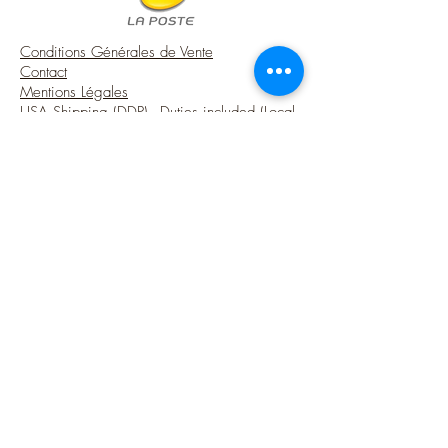
FRANCE for your miniature French house.
Conditions Générales de Vente
Contact
Mentions Légales
USA Shipping (DDP) - Duties included (Local
taxes may apply)
Options sécurisées de paiements par Paypal
Suivez-moi
Blog
Instagram
Pinterest
Twitter