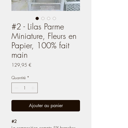
#2 - Lilas Parme
Miniature, Fleurs en
Papier, 100% fait
main
Prix
129,95 €
Quantité
*
Ajouter au panier
#2
La composition compte SIX branches