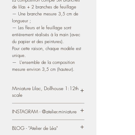
de lilas + 2 branches de feuillage
— Une branche mesure 3,5 cm de
longueur ;
— Les fleurs et le feuillage sont
entièrement réalisés à la main (avec
du papier et des peintures).
Pour cette raison, chaque modèle est
unique.
— L'ensemble de la composition
mesure environ 3,5 cm (hauteur).
Miniature Lilac, Dollhouse 1:12th
scale
#2
INSTAGRAM - @atelier.miniature
The set has SIX purple lilac branches +
2 branches of foliage
https://www.instagram.com/atelier.mini
BLOG - "Atelier de Léa"
ature/
- The flowers and foliage are made