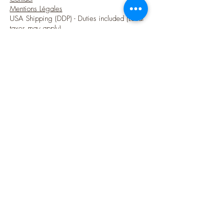
Mentions Légales
USA Shipping (DDP) - Duties included (Local
taxes may apply)
Options sécurisées de paiements par Paypal
Suivez-moi
Blog
Instagram
Pinterest
Twitter