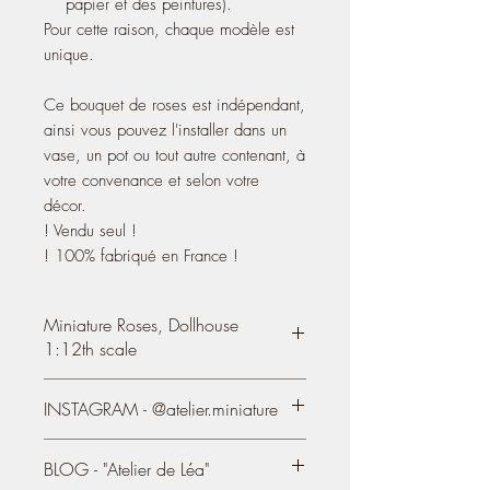
papier et des peintures).
Pour cette raison, chaque modèle est
unique.
Ce bouquet de roses est indépendant,
ainsi vous pouvez l'installer dans un
vase, un pot ou tout autre contenant, à
votre convenance et selon votre
décor.
! Vendu seul !
! 100% fabriqué en France !
Miniature Roses, Dollhouse
1:12th scale
Bouquet of 12 miniature roses,
at 1:12th
INSTAGRAM - @atelier.miniature
scale
- The composition counts
https://www.instagram.com/atelier.mini
TWELVE roses, in shades of pink;
BLOG - "Atelier de Léa"
ature/
- I entirely handmade each flower (with