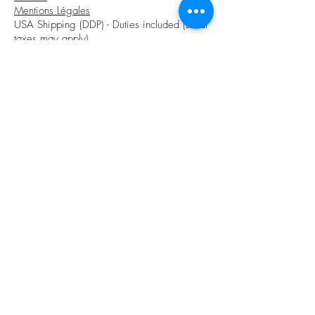
Mentions Légales
USA Shipping (DDP) - Duties included (Local
taxes may apply)
Options sécurisées de paiements par Paypal
Suivez-moi
Blog
Instagram
Pinterest
Twitter