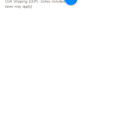
USA Shipping (DDP) - Duties included (Local
taxes may apply)
Options sécurisées de paiements par Paypal
Suivez-moi
Blog
Instagram
Pinterest
Twitter