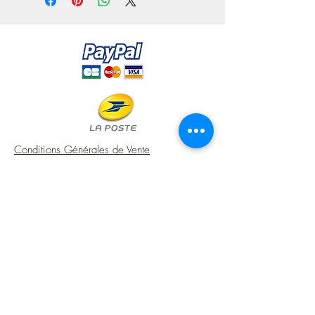
Paper, Completely Handmade,
Dollhouse, 1/12 Scale
Pitcher in imitation enamel, deliberately
aged with a rusty effect.
- It is approximately 4.2 cm (height)
1.65''.
- It is white shaded with sepia green.
It has the particularity of being entirely
handmade with paper. it imitates the old
enameled sheet metal that we found in
Conditions Générales de Vente
country kitchens at the beginning of the
Contact
20th century, it is decorated with a print
Mentions Légales
representing vintage roses with a stencil.
USA Shipping (DDP) - Duties included (Local
*** !!! Sold alone !!! ***
taxes may apply)
♥ 100% French manufacturing ♥
Options sécurisées de paiements par Paypal
This model is made with a personal
pattern that I had created during the
realization of a flower shop, in 2005:
https://atelier-de-
lea.blogspot.fr/search/label/Maison%2
Fmagasin%20d%27une%20fleuriste