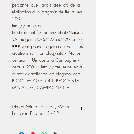
personnel que j'avais créé lors de la
réalisation d'un magasin de fleurs, en
2005 :
http://atelier-de-
lea.blogspot.fr/search/label/Maison
%2Fmagasin%20d%27une%20fleuriste
♥♥♥ Vous pouvez également voir mes
créations sur mon blog/site « Atelier
de Léa — Un Jour à la Campagne »,
depuis 2004 : http://atelier-de-lea.fr
et http://atelier-de-lea.blogspot.com
BLOG DÉCORATION, BROCANTE
MINIATURE, CAMPAGNE CHIC
Green Miniature Broc, Worn
Imitation Enamel, 1/12
Green Miniature Broc, Worn Imitation
Enamel, Vintage Roses, Stencil Printed on