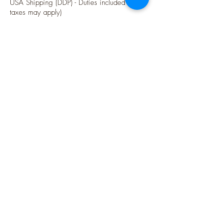
USA Shipping (DDP) - Duties included (Local
taxes may apply)
Options sécurisées de paiements par Paypal
Suivez-moi
Blog
Instagram
Pinterest
Twitter