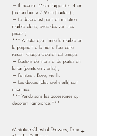
— Il mesure 12 cm (largeur) x 4 cm
(profondeur) x 7,9 cm (hauteur) ;
— Le dessus est peint en imitation
marbre blanc, avec des veinures
grises ;
*** À noter que j'imite le marbre en
le peignant à la main. Pour cette
raison, chaque création est unique.
— Boutons de tiroirs et de portes en
laiton (peints en vieillis) ;
— Peinture : Rose, vieilli.
— Les décors (bleu ciel vieilli) sont
imprimés.
*** Vendu sans les accessoires qui
décorent l'ambiance.***
Miniature Chest of Drawers, Faux
Marble, Dollhouse