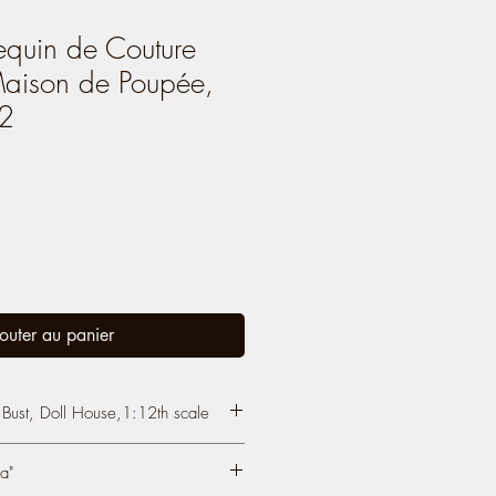
quin de Couture
Maison de Poupée,
12
outer au panier
 Bust, Doll House,1:12th scale
painted in beige and black, then
a"