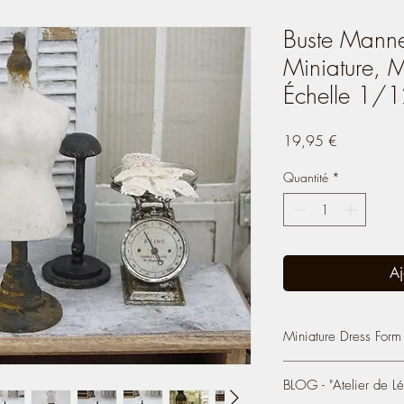
Buste Manne
Miniature, 
Échelle 1/
Prix
19,95 €
Quantité
*
Aj
Miniature Dress Form
Resin mannequin bust, 
BLOG - "Atelier de Lé
aged by rust.