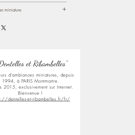
eight) 2.95″
y creations on my Blog/Website, since
creation is made at 1:12th scale to
r.miniature
terior!
.blogspot.com/
rance for your French style miniature
.com/atelier.miniature/
Dentelles et Ribambelles"
urs d'ambiances miniatures, depuis
1994, à PARIS Montmartre.
s 2015, exclusivement sur Internet.
Bienvenue !
s://dentelles-et-ribambelles.fr/fr/
.