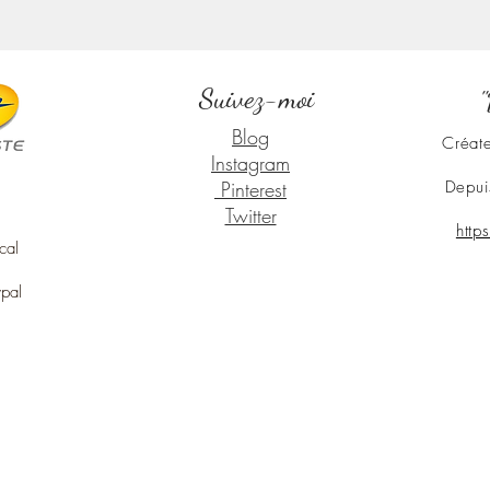
Suivez-moi
"
Blog
Créate
Instagram
Pinterest
Depui
Twitter
http
cal
ypal