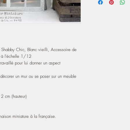
minituare, on my blog
- It measures 6.9 cm (w
https://atelier-de-lea
- Frame painting: aged
♥ ! Sold alone ! ♥
A touch of charm for y
Shabby Chic, Blanc vieilli, Accessoire de
 à l'échelle 1/12
travaillé pour lui donner un aspect
t décorer un mur ou se poser sur un meuble
12 cm (hauteur)
ison miniature à la française.