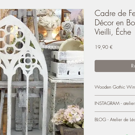
Cadre de Fe
Décor en Boi
Vieilli, Éche
Prix
19,90 €
R
Wooden Gothic Wind
Gothic Window Frame
INSTAGRAM - atelier.
Distressed White, 1/1
This miniature wooden 
https://www.instagram
Chippy look.
BLOG - Atelier de Lé
It is a decorative elem
placed on a piece of fu
You can see most of my