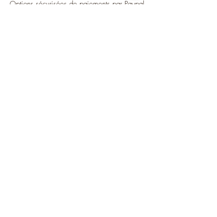
Options sécurisées de paiements par Paypal
Suivez-moi
Blog
Instagram
Pinterest
Twitter