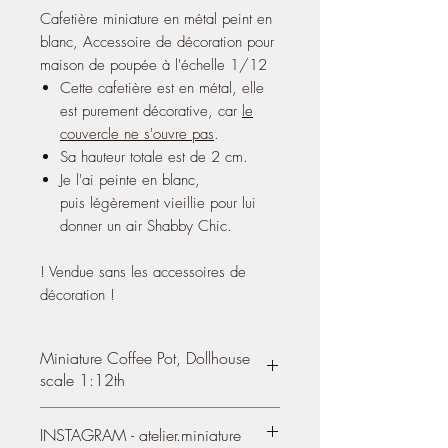
Cafetière miniature en métal peint en
blanc, Accessoire de décoration pour
maison de poupée à l'échelle 1/12
Cette cafetière est en métal, elle
est purement décorative, car
le
couvercle ne s'ouvre pas
.
Sa hauteur totale est de 2 cm.
Je l'ai peinte en blanc,
puis légèrement vieillie pour lui
donner un air Shabby Chic.
! Vendue sans les accessoires de
décoration !
Miniature Coffee Pot, Dollhouse
scale 1:12th
Miniature Metal Coffee Pot, painted
INSTAGRAM - atelier.miniature
white, 1/12 Scale Dollhouse