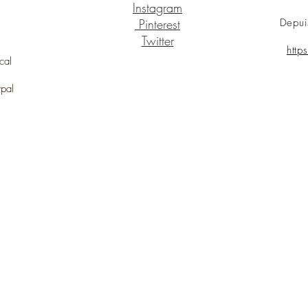
Instagram
Pinterest
Depui
Twitter
http
cal
ypal