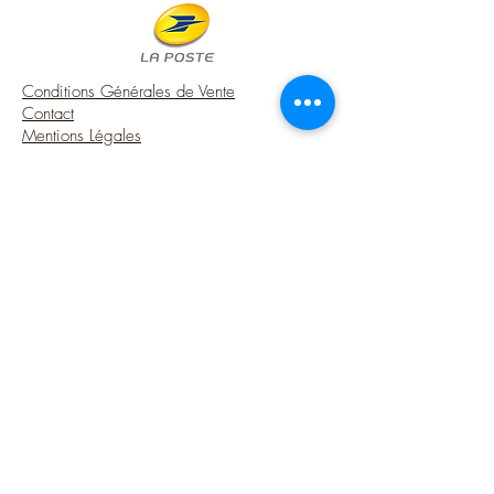
painted metal imitating tinplate.
A touch of charm from France,
indispensable in a miniature house of
Conditions Générales de Vente
French style.
Contact
*** 1'' SCALE - 1:12TH SCALE ***
Mentions Légales
USA Shipping (DDP) - Duties included (Local
♥ Note that my workshop is smoke-free.
taxes may apply)
Options sécurisées de paiements par Paypal
Suivez-moi
Blog
Instagram