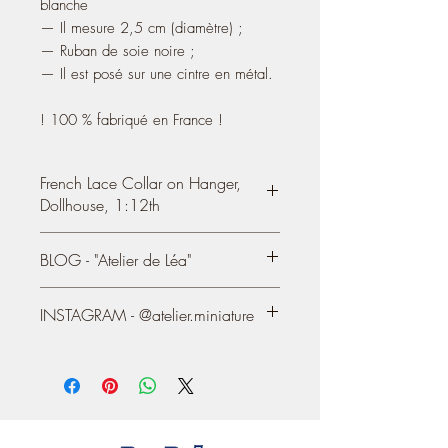
blanche
— Il mesure 2,5 cm (diamètre) ;
— Ruban de soie noire ;
— Il est posé sur une cintre en métal.
! 100 % fabriqué en France !
French Lace Collar on Hanger,
Dollhouse, 1:12th
BLOG - "Atelier de Léa"
Romantic lace collar
— It measures 2.5 cm (diameter) 0.98''
You can see most of my creations on my
— Black silk ribbon;
INSTAGRAM - @atelier.miniature
Blog/Website, since 2004:
— It is placed (not glued) on a metal
https://atelier-de-lea.blogspot.com/
hanger.
https://www.instagram.com/atelier.mini
ature/