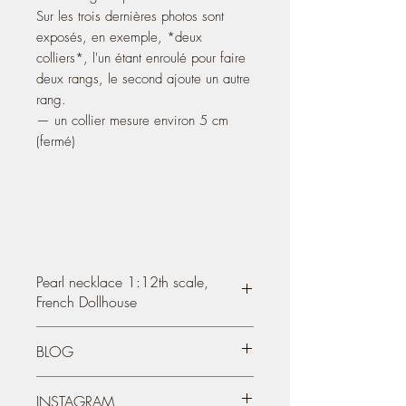
Sur les trois dernières photos sont
exposés, en exemple, *deux
colliers*, l'un étant enroulé pour faire
deux rangs, le second ajoute un autre
rang.
— un collier mesure environ 5 cm
(fermé)
Pearl necklace 1:12th scale,
French Dollhouse
The tiny pearls that make up this necklace
BLOG
are made of metal.
♥ The listing is for UN necklace ♥
You can also see my creations on my
INSTAGRAM
blog / site since 2004: