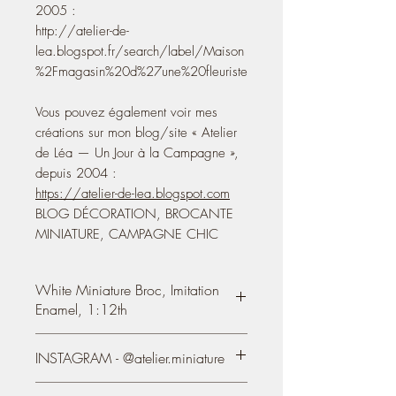
2005 :
http://atelier-de-
lea.blogspot.fr/search/label/Maison
%2Fmagasin%20d%27une%20fleuriste
Vous pouvez également voir mes
créations sur mon blog/site « Atelier
de Léa — Un Jour à la Campagne »,
depuis 2004 :
https://atelier-de-lea.blogspot.com
BLOG DÉCORATION, BROCANTE
MINIATURE, CAMPAGNE CHIC
White Miniature Broc, Imitation
Enamel, 1:12th
White miniature broc
, worn imitation
INSTAGRAM - @atelier.miniature
enamel, handmade in paper,
dollhouse 1/12 scale
https://www.instagram.com/atelier.mini