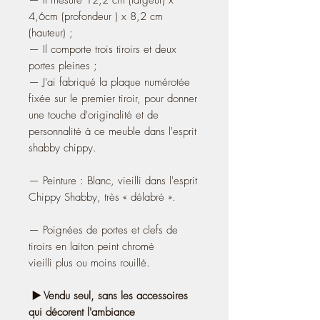
4,6cm (profondeur ) x 8,2 cm
(hauteur) ;
— Il comporte trois tiroirs et deux
portes pleines ;
— J'ai fabriqué la plaque numérotée
fixée sur le premier tiroir, pour donner
une touche d'originalité et de
personnalité à ce meuble dans l'esprit
shabby chippy.
— Peinture : Blanc, vieilli dans l'esprit
Chippy Shabby, très « délabré ».
— Poignées de portes et clefs de
tiroirs en laiton peint chromé
vieilli plus ou moins rouillé.
▶️ Vendu seul, sans les accessoires
qui décorent l'ambiance