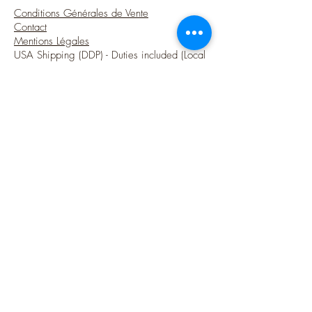
Conditions Générales de Vente
Contact
Mentions Légales
USA Shipping (DDP) - Duties included (Local
taxes may apply)
Options sécurisées de paiements par Paypal
Suivez-moi
Blog
Instagram
Pinterest
Twitter