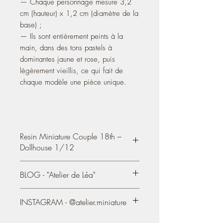
— Chaque personnage mesure 3,2
cm (hauteur) x 1,2 cm (diamètre de la
base) ;
— Ils sont entièrement peints à la
main, dans des tons pastels à
dominantes jaune et rose, puis
légèrement vieillis, ce qui fait de
chaque modèle une pièce unique.
Resin Miniature Couple 18th –
Dollhouse 1/12
Couple of statuettes
, resin, hand painted
BLOG - "Atelier de Léa"
so as to imitate the 18th Dresden
Porcelain
You can see my creations on my
— Each character measures 3.2 cm
INSTAGRAM - @atelier.miniature
blog/Website, since 2004:
(height) 1.26″ x 1.2 cm (diameter of the
https://atelier-de-lea.blogspot.com/
base) 0.47″*