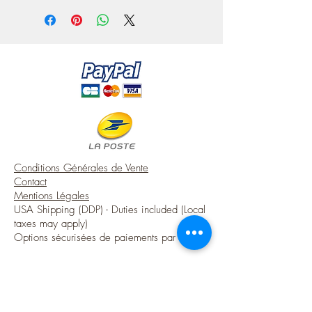
— They are entirely hand painted, in
https://www.instagram.com/atelier.mini
pastel tones predominantly yellow and
ature/
pink, then slightly aged, which makes
each model unique.
Conditions Générales de Vente
Contact
Mentions Légales
USA Shipping (DDP) - Duties included (Local
taxes may apply)
Options sécurisées de paiements par Paypal