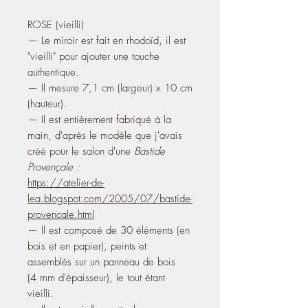
ROSE
(vieilli)
— Le miroir est fait en rhodoïd, il est
"vieilli" pour ajouter une touche
authentique.
— Il mesure 7,1 cm (largeur) x 10 cm
(hauteur).
— Il est entièrement fabriqué à la
main, d'après le modèle que j'avais
créé pour le salon d'une
Bastide
Provençale :
https://atelier-de-
lea.blogspot.com/2005/07/bastide-
provencale.html
— Il est composé de 30 éléments (en
bois et en papier), peints et
assemblés sur un panneau de bois
(4 mm d'épaisseur), le tout étant
vieilli.