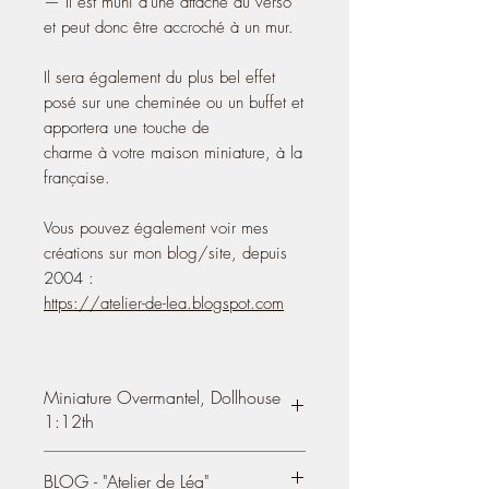
— Il est muni d'une attache au verso
et peut donc être accroché à un mur.
Il sera également du plus bel effet
posé sur une cheminée ou un buffet et
apportera une touche de
charme à votre maison miniature, à la
française.
Vous pouvez également voir mes
créations sur mon blog/site, depuis
2004 :
https://atelier-de-lea.blogspot.com
Miniature Overmantel, Dollhouse
1:12th
Wooden overmantel
, trumeau mirror,
BLOG - "Atelier de Léa"
French dollhouse decoration accessory,