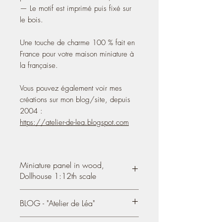
— Le motif est imprimé puis fixé sur
le bois.
Une touche de charme 100 % fait en
France pour votre maison miniature à
la française.
Vous pouvez également voir mes
créations sur mon blog/site, depuis
2004 :
https://atelier-de-lea.blogspot.com
Miniature panel in wood,
Dollhouse 1:12th scale
Miniature panel,
decorative motif printed
BLOG - "Atelier de Léa"
on a wooden plate 3mm thick 0.12″
You can also see my creations on my