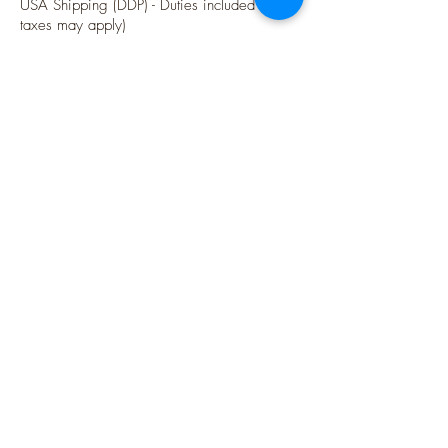
USA Shipping (DDP) - Duties included (Local
taxes may apply)
Options sécurisées de paiements par Paypal
Suivez-moi
Blog
Instagram
Pinterest
Twitter