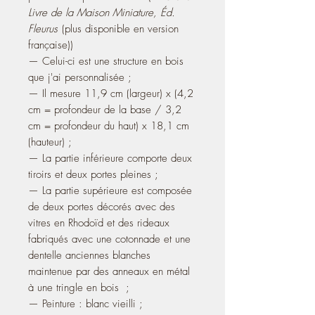
Livre de la Maison Miniature, Éd.
Fleurus
(plus disponible en version
française)
)
— Celui-ci est une structure en bois
que j'ai personn
alisée ;
— Il mesure 11,9 cm (largeur) x (4,2
cm = profondeur de la base / 3,2
cm = profondeur du haut) x 18,1 cm
(hauteur) ;
— La partie inférieure comporte deux
tiroirs et deux portes pleines ;
— La partie supérieure est composée
de deux portes décorés avec des
vitres en Rhodoïd et des rideaux
fabriqués avec une cotonnade et une
dentelle anciennes blanches
maintenue par des anneaux en métal
à une tringle en bois ;
— Peinture : blanc vieilli ;