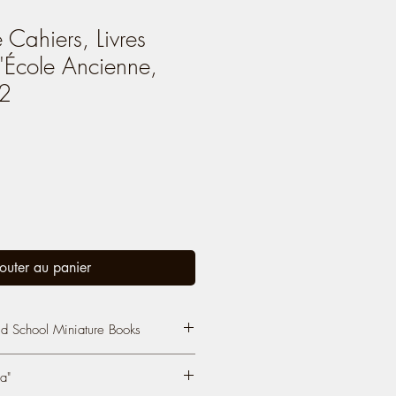
Cahiers, Livres
'École Ancienne,
12
outer au panier
d School Miniature Books
 School Miniature Books
, Paper
a"
gami, Dollhouse Accessories, Scale