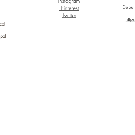
Instagram
Pinterest
Depui
Twitter
http
cal
ypal