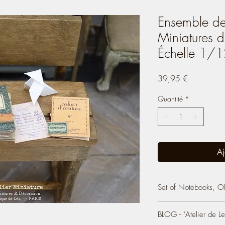
Ensemble de 
Miniatures d
Échelle 1/
Prix
39,95 €
Quantité
*
Aj
Set of Notebooks, Ol
Set of Notebooks, Old
BLOG - "Atelier de Le
Chicken, Miniature Ori