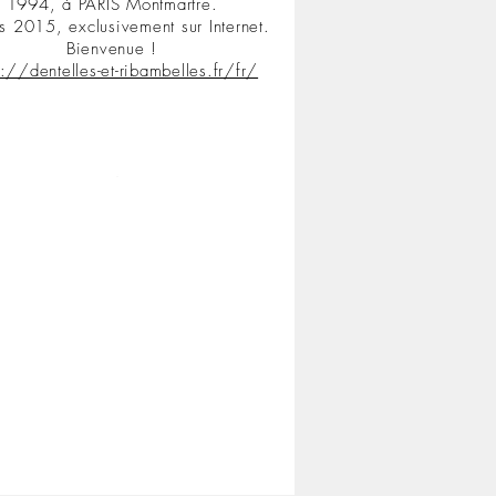
1994, à PARIS Montmartre.
s 2015, exclusivement sur Internet.
Bienvenue !
s://dentelles-et-ribambelles.fr/fr/
.