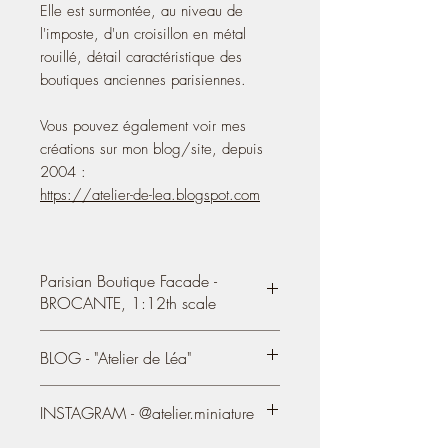
Elle est surmontée, au niveau de
l'imposte, d'un croisillon en métal
rouillé, détail caractéristique des
boutiques anciennes parisiennes.
Vous pouvez également voir mes
créations sur mon blog/site, depuis
2004 :
https://atelier-de-lea.blogspot.com
Parisian Boutique Facade -
BROCANTE, 1:12th scale
Parisian boutique facade - BROCANTE
BLOG - "Atelier de Léa"
(means "flea market" in French)
-
"
BROCANTE CHIC"
You can also see my creations on my
INSTAGRAM - @atelier.miniature
blog / site since 2004:
The facade is sold alone
, all the
https://atelier-de-lea.blogspot.com
decorative elements are sold separately.