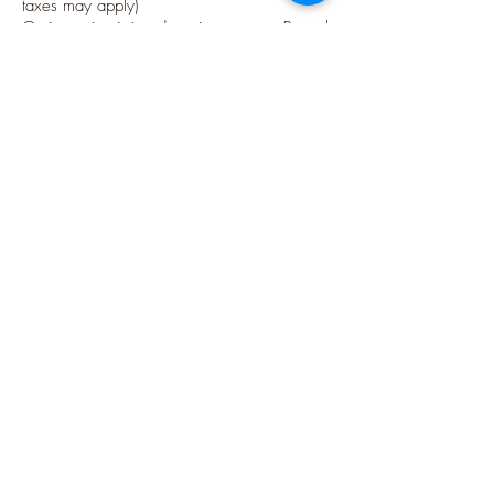
taxes may apply)
Options sécurisées de paiements par Paypal
Suivez-moi
Blog
Instagram
Pinterest
Twitter