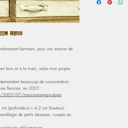
fleuriste.html
This creation is all h
own pattern (cutting a
It is a very delicate wo
concentration.
- It measures 4,7 cm (w
4,2 cm (height) 1.65''
ntièrement fait-main, pour une maison de
- Each side is made wi
carrelet sections, hand 
- The door can be open
e en bois et à la main, selon mon propre
For outdoor, porch, or 
http://atelier-de-lea.
re, demandant beaucoup de concentration.
hortensias.html
une fleuriste, en 2005 :
http://atelier-de-lea
.com/2005/07/maisonmagasin-dune-
decoration-la-brocante
 cm (profondeur) x 4,2 cm (hauteur) ;
A touch of charm 100
semblage de petits tasseaux, coupés au
style miniature house.
♥ Note that my worksho
pulant très délicatement.