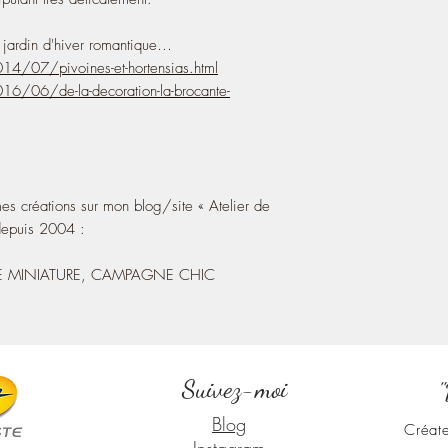
n jardin d'hiver romantique…
2014/07/pivoines-et-hortensias.html
2016/06/de-la-decoration-la-brocante-
s créations sur mon blog/site « Atelier de
depuis 2004 :
 MINIATURE, CAMPAGNE CHIC
Suivez-moi
"
Blog
Créate
Instagram