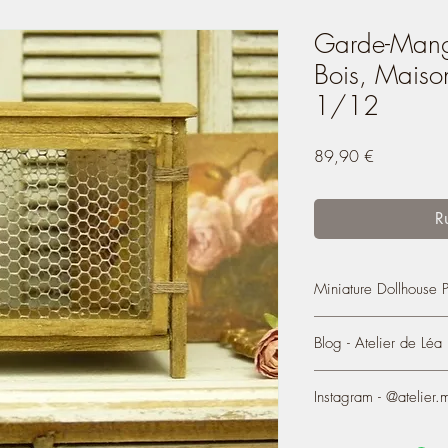
Garde-Mange
Bois, Maiso
1/12
Prix
89,90 €
R
Miniature Dollhouse 
Miniature wooden pan
Blog - Atelier de Léa
scale
You also can see most
Originally created for t
Instagram - @atelier.m
online since 2004:
htt
http://atelier-de-
lea.blogspot.fr/200
https://www.instagram