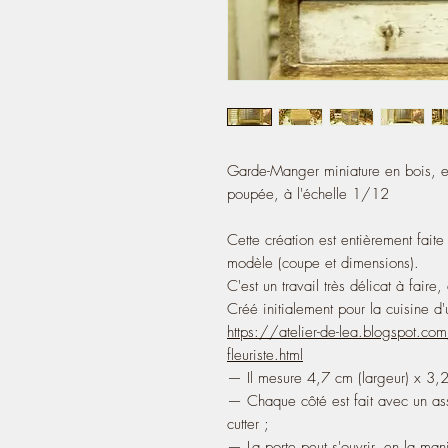
Garde-Manger miniature en bois, e
poupée, à l'échelle 1/12
Cette création est entièrement fait
modèle (coupe et dimensions).
C'est un travail très délicat à fai
Créé initialement pour la cuisine d'
https://atelier-de-lea.blogspot
fleuriste.html
— Il mesure 4,7 cm (largeur) x 3,2
— Chaque côté est fait avec un as
cutter ;
— La porte peut s'ouvrir, en la mani