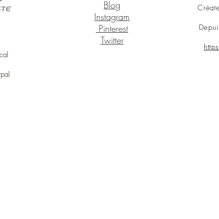
Blog
Créate
Instagram
Pinterest
Depui
Twitter
http
cal
ypal