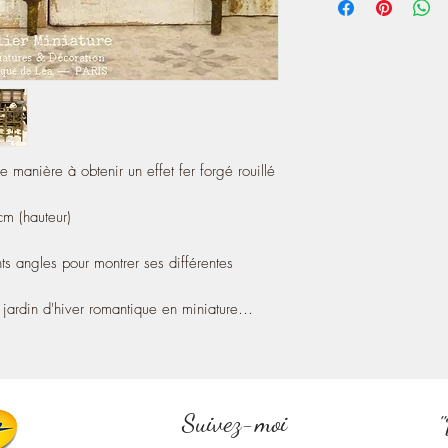
- It measures 8.5 cm (l
For outdoor, a veranda
miniature ...
*** 1'' SCALE - 1:1
A touch of charm from F
house.
de manière à obtenir un effet fer forgé rouillé
! Note that my workshop
cm (hauteur)
ts angles pour montrer ses différentes
n jardin d'hiver romantique en miniature…
Suivez-moi
"