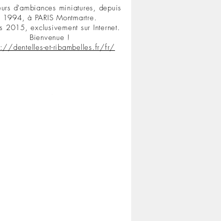
urs d'ambiances miniatures, depuis
1994, à PARIS Montmartre.
s 2015, exclusivement sur Internet.
Bienvenue !
s://dentelles-et-ribambelles.fr/fr/
.