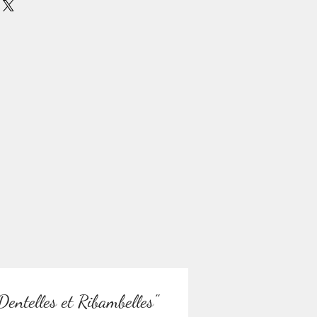
ength) 3.34'' x 9 cm (height) 3.54''
, or a romantic winter garden in
2TH SCALE ***
rance for your French style miniature
 is smoke-free. !
Dentelles et Ribambelles"