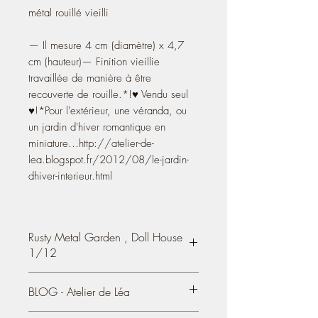
métal rouillé vieilli
— Il mesure 4 cm (diamètre) x 4,7
cm (hauteur)— Finition vieillie
travaillée de manière à être
recouverte de rouille.*!♥ Vendu seul
♥!*Pour l'extérieur, une véranda, ou
un jardin d'hiver romantique en
miniature…http://atelier-de-
lea.blogspot.fr/2012/08/le-jardin-
dhiver-interieur.html
Rusty Metal Garden , Doll House
1/12
Metal pedestal table, plant holder or
BLOG - Atelier de Léa
coffee table
, Doll House 1/12
- It measures 4 cm (diameter) 1.57'' x