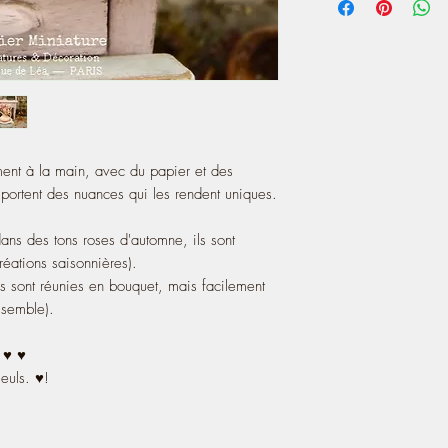
but easily separable (b
them).
♥ ♥ ♥ 100% made in F
ement à la main, avec du papier et des
omportent des nuances qui les rendent uniques.
 dans des tons roses d'automne, ils sont
créations saisonnières).
s sont réunies en bouquet, mais facilement
assemble).
♥ ♥ ♥
seuls. ♥!