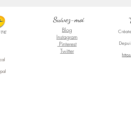
Suivez-moi
"
Blog
Créate
Instagram
Pinterest
Depui
Twitter
http
cal
ypal