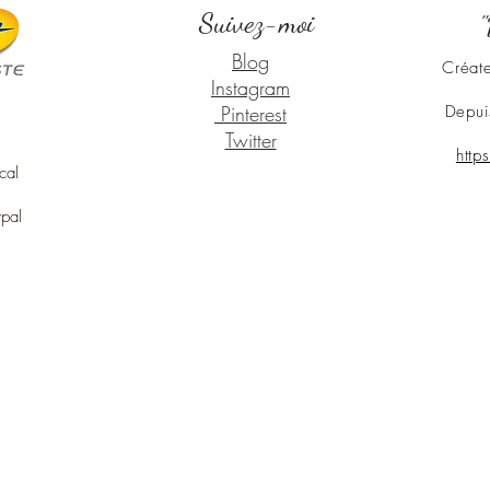
Suivez-moi
"
Blog
Créate
Instagram
Pinterest
Depui
Twitter
http
cal
ypal