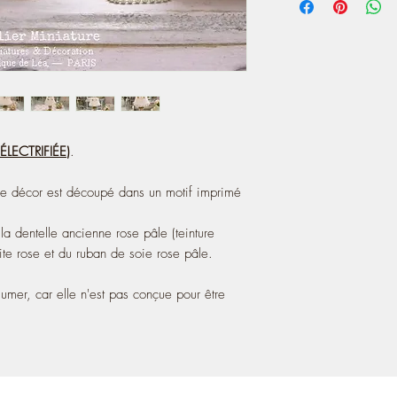
printed on paper.
online since 2004:
- The lampshade is made
http://atelier-de-lea.
dye), it is decorared wi
ribbon.
!!! ► This lamp cannot 
electrified.
! ♥ Sold without the de
♥ Note that my worksh
LECTRIFIÉE
)
.
Le décor est découpé dans un motif imprimé
la dentelle ancienne rose pâle (teinture
tite rose et du ruban de soie rose pâle.
umer, car elle n'est pas conçue pour être