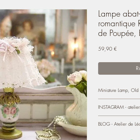
Lampe abat-j
romantique 
de Poupée, 
Prix
59,90 €
R
Miniature Lamp, Old 
OOAK - Miniature Lam
INSTAGRAM - atelier.
Soft Pink
Decorative metal lamp
BLOG - Atelier de Lé
https://www.instagram
- It measures 5 cm in h
- The foot is painted so
You also can see most