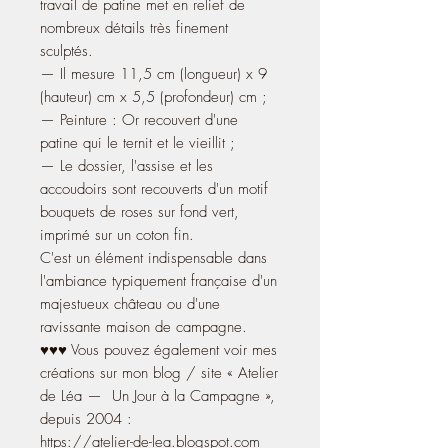
travail de patine met en relief de
nombreux détails très finement
sculptés.
— Il mesure 11,5 cm (longueur) x 9
(hauteur) cm x 5,5 (profondeur) cm ;
— Peinture : Or recouvert d'une
patine qui le ternit et le vieillit ;
— Le dossier, l'assise et les
accoudoirs sont recouverts d'un motif
bouquets de roses sur fond vert,
imprimé sur un coton fin.
C'est un élément indispensable dans
l'ambiance typiquement française d'un
majestueux château ou d'une
ravissante maison de campagne.
♥♥♥ Vous pouvez également voir mes
créations sur mon blog / site « Atelier
de Léa — Un Jour à la Campagne »,
depuis 2004 :
https://atelier-de-lea.blogspot.com