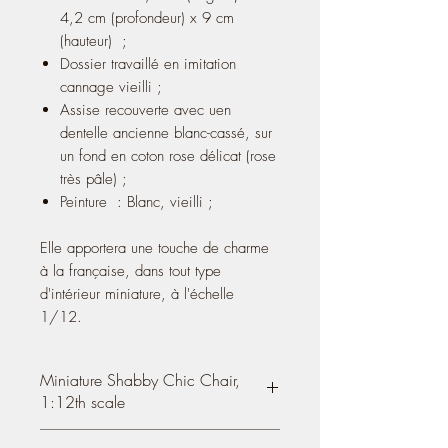
4,2 cm (profondeur) x 9 cm
(hauteur) ;
Dossier travaillé en imitation
cannage vieilli ;
Assise recouverte avec uen
dentelle ancienne blanc-cassé, sur
un fond en coton rose délicat (rose
très pâle) ;
Peinture : Blanc, vieilli ;​
Elle apportera une touche de charme
à la française, dans tout type
d'intérieur miniature, à l'échelle
1/12.
Miniature Shabby Chic Chair,
1:12th scale
Miniature Shabby Chic Chair, Louis