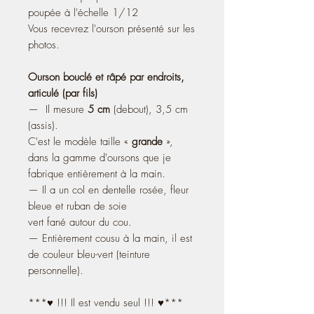
poupée à l'échelle 1/12
Vous recevrez l'ourson présenté sur les
photos.
Ourson bouclé et râpé par endroits,
articulé (par fils)
— Il mesure
5 cm
(debout), 3,5 cm
(assis).
C'est le modèle taille «
grande
»,
dans la gamme d'oursons que je
fabrique entièrement à la main.
— Il a un col en dentelle rosée, fleur
bleue et ruban de soie
vert fané autour du cou.
— Entièrement cousu à la main, il est
de couleur bleu-vert (teinture
personnelle).
***♥ !!! Il est vendu seul !!! ♥***