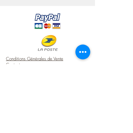
cm (sitted) 1.38''
- It is the "big" size model, in the range of
cubs that I make entirely by hand.
- It has a collar made with old lace,
blue flower and faded green silk ribbon
around the neck.
- Fully sewn by hand, its color is blue-
green (personal dye).
***♥!!! SOLD ALONE !!!♥***
Conditions Générales de Vente
Contact
A touch of charm 100% made in France
Mentions Légales
for your French style miniature house.
USA Shipping (DDP) - Duties included (Local
♥ Note that my workshop is smoke-free.
taxes may apply)
Options sécurisées de paiements par Paypal