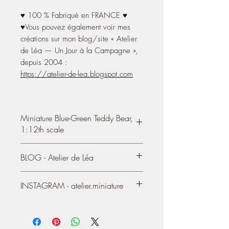
♥ 100 % Fabriqué en FRANCE ♥
♥Vous pouvez également voir mes
créations sur mon blog/site « Atelier
de Léa — Un Jour à la Campagne »,
depuis 2004 :
https://atelier-de-lea.blogspot.com
Miniature Blue-Green Teddy Bear,
1:12th scale
OOAK miniature antique Teddy
BLOG - Atelier de Léa
Bear
, Collectible Dollhouse Toy, 1:12th
scale.
You also can see most of my creations on
You will receive the Teddy Bear
INSTAGRAM - atelier.miniature
my Blog / Website, online since 2004:
presented in the photos.
https://atelier-de-lea.blogspot.com
- Curly brown bear grated in
https://www.instagram.com/atelier.mini
places, articulated (by threads)
ature/
- It measures
5 cm (standing) 1.96''
, 3,5