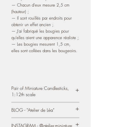
— Chacun d'eux mesure 2,5 cm
(hauteur) ;
— Il sont rouillés par endroits pour
obtenir un effet ancien ;
— J'ai fabriqué les bougies pour
qu'elles aient une apparence réaliste ;
— Les bougies mesurent 1,5 cm,
elles sont collées dans les bougeoirs.
Pair of Miniature Candlesticks,
1:12th scale
Two
Miniature candle holders
in metal,
BLOG - "Atelier de Léa"
scale 1/12
- They measure 2.5 cm (height) 0.98''
You can also see my creations on my
- They are rusty to obtain an old effect;
INSTAGRAM - @atelier.miniature
blog / site since 2004: