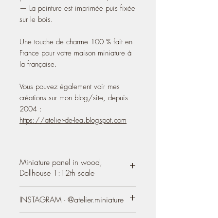
— La peinture est imprimée puis fixée
sur le bois.
Une touche de charme 100 % fait en
France pour votre maison miniature à
la française.
Vous pouvez également voir mes
créations sur mon blog/site, depuis
2004 :
https://atelier-de-lea.blogspot.com
Miniature panel in wood,
Dollhouse 1:12th scale
Miniature panel,
decorative motif printed
INSTAGRAM - @atelier.miniature
on a wooden plate (linden) 3 mm thick
0.12''.
https://www.instagram.com/atelier.mini