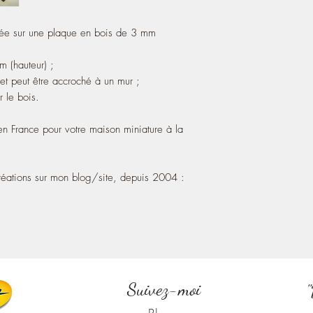
house in the French.
mée sur une plaque en bois de 3 mm
m (hauteur) ;
et peut être accroché à un mur ;
r le bois.
n France pour votre maison miniature à la
éations sur mon blog/site, depuis 2004 :
Suivez-moi
"