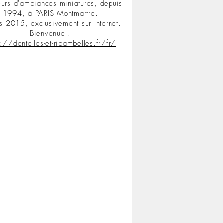
urs d'ambiances miniatures, depuis
1994, à PARIS Montmartre.
s 2015, exclusivement sur Internet.
Bienvenue !
s://dentelles-et-ribambelles.fr/fr/
.