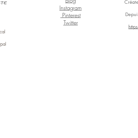
Blog
Créate
Instagram
Pinterest
Depui
Twitter
http
cal
ypal