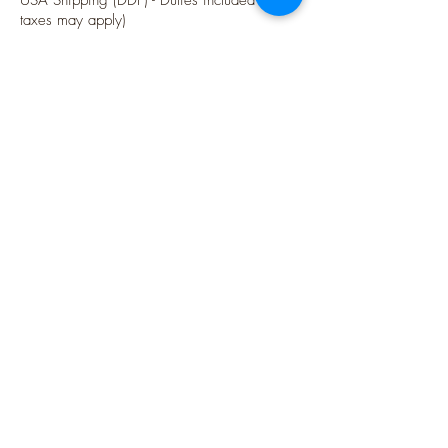
taxes may apply)
Options sécurisées de paiements par Paypal
Suivez-moi
Blog
Instagram
Pinterest
Twitter