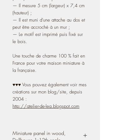
— Il mesure 5 cm (largeur) x 7,4 cm
(hauteur) ;
— Il est muni d'une attache au dos et
peut être accroché à un mur ;
— Le motif est imprimé puis fixé sur
le bois.
Une touche de charme 100 % fait en
France pour votre maison miniature à
la française.
♥♥♥ Vous pouvez également voir mes
créations sur mon blog/site, depuis
2004 :
http://atelier-de-lea.blogspot.com
Miniature panel in wood,
Dollhouse 1:12th scale