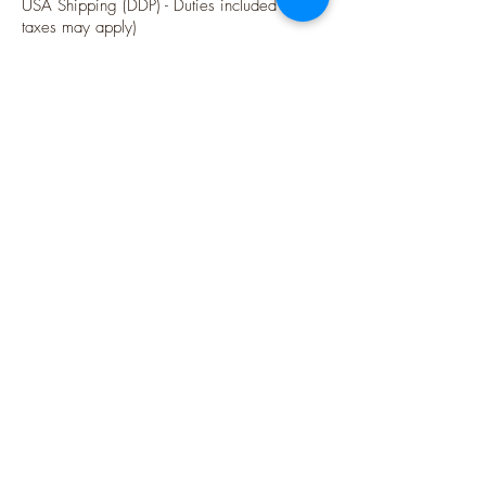
USA Shipping (DDP) - Duties included (Local
taxes may apply)
Options sécurisées de paiements par Paypal
Suivez-moi
Blog
Instagram
Pinterest
Twitter