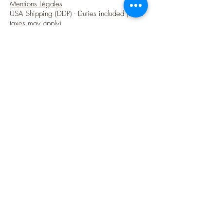
Mentions Légales
USA Shipping (DDP) - Duties included (Local
taxes may apply)
Options sécurisées de paiements par Paypal
Suivez-moi
Blog
Instagram
Pinterest
Twitter