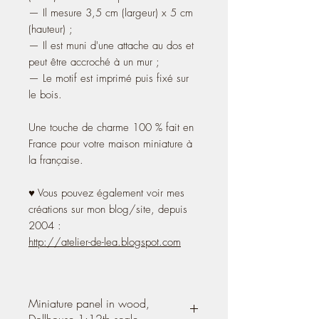
— Il mesure 3,5 cm (largeur) x 5 cm
(hauteur) ;
— Il est muni d'une attache au dos et
peut être accroché à un mur ;
— Le motif est imprimé puis fixé sur
le bois.
Une touche de charme 100 % fait en
France pour votre maison miniature à
la française.
♥ Vous pouvez également voir mes
créations sur mon blog/site, depuis
2004 :
http://atelier-de-lea.blogspot.com
Miniature panel in wood,
Dollhouse 1:12th scale