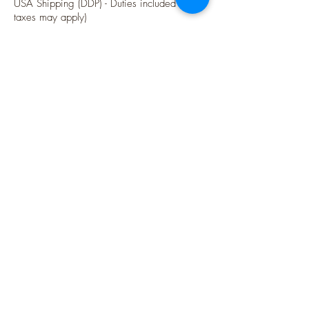
USA Shipping (DDP) - Duties included (Local
taxes may apply)
Options sécurisées de paiements par Paypal
Suivez-moi
Blog
Instagram
Pinterest
Twitter